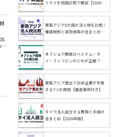
リスクを他国比較で解説【2026年
版】
対
東南アジア6カ国の法人税を比較｜
優遇税制と実効税率の全まとめ【2
進出
026年版】
%と
がり
オフショア開発はベトナム・タ
イ・フィリピンのどれが正解？費
1
用・品質・リスクで比較【2026
年】
東南アジア進出で日本企業が失敗
する7つの原因【撤退事例付き】
タイで法人設立する費用と手順の
全まとめ【2026年版】