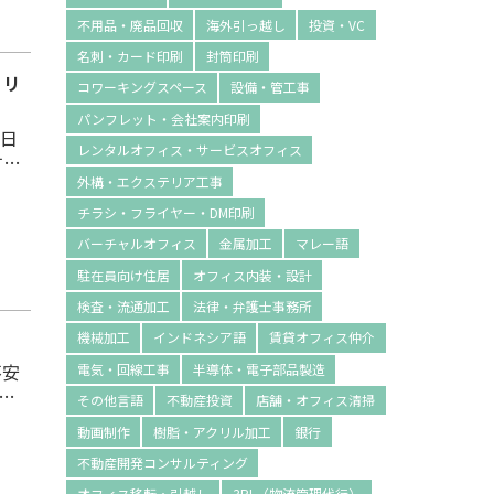
不用品・廃品回収
海外引っ越し
投資・VC
名刺・カード印刷
封筒印刷
・リ
コワーキングスペース
設備・管工事
パンフレット・会社案内印刷
レンタルオフィス・サービスオフィス
す
外構・エクステリア工事
開発
ョア
チラシ・フライヤー・DM印刷
以
バーチャルオフィス
金属加工
マレー語
駐在員向け住居
オフィス内装・設計
検査・流通加工
法律・弁護士事務所
機械加工
インドネシア語
賃貸オフィス仲介
不安
電気・回線工事
半導体・電子部品製造
その他言語
不動産投資
店舗・オフィス清掃
した
動画制作
樹脂・アクリル加工
銀行
シン
不動産開発コンサルティング
社に
オフィス移転・引越し
3PL（物流管理代行）