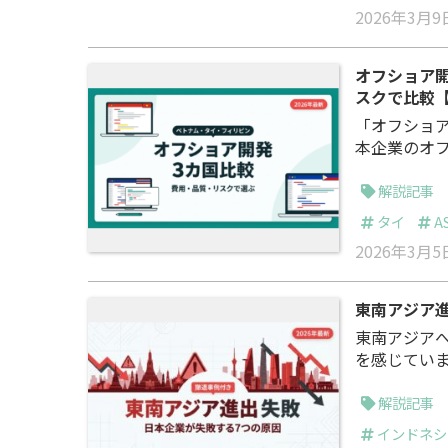
2026年3月9
オフショア
スクで比較【
「オフショア
本企業のオ
が、近年は
拠点を分散さ
解説記事
開発白書」に
タイ
A
2026年3月5
東南アジア
東南アジア
を感じていませんか？ 実際、JETRO（日本
よると、海
のは66.5%
解説記事
ガポール66
インドネシ
1社は黒字