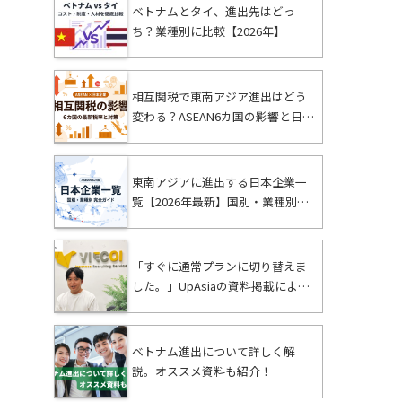
ベトナムとタイ、進出先はどっ
ち？業種別に比較【2026年】
相互関税で東南アジア進出はどう
変わる？ASEAN6カ国の影響と日本
企業の対策【2026年最新】
東南アジアに進出する日本企業一
覧【2026年最新】国別・業種別ま
とめ
「すぐに通常プランに切り替えま
した。」UpAsiaの資料掲載により
ビジネスが大きく変わった – Panda
Test運営者に聞く成果と挑戦
ベトナム進出について詳しく解
説。オススメ資料も紹介！