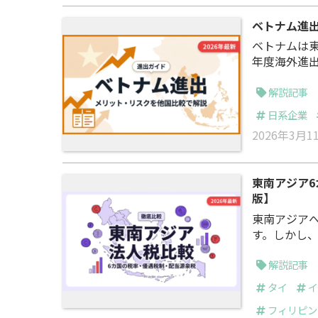
ベトナム進出
ベトナムは東
年度海外進
業の56.9
プの数値を記録しています。 しか
解説記事
課税の導入
日系企業
2026年3月1
東南アジア6
版】
東南アジア
す。しかし
があり、条件次第で
6カ国の法
解説記事
当にかかる源泉税
タイ
の進出支援
フィリピン