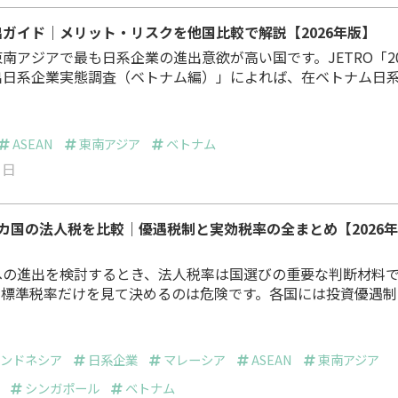
ガイド｜メリット・リスクを他国比較で解説【2026年版】
南アジアで最も日系企業の進出意欲が高い国です。JETRO「20
出日系企業実態調査（ベトナム編）」によれば、在ベトナム日
%が今後1〜2年で事業拡大を予定しており、ASEAN主要国の中で
し、2024年から始まったグローバルミニマム
や賃金上昇の加速により、「とにかく安いから」という理由だ
ASEAN
東南アジア
ベトナム
の進出は通用しなくなりつつあります。 この記…
1日
カ国の法人税を比較｜優遇税制と実効税率の全まとめ【2026年
への進出を検討するとき、法人税率は国選びの重要な判断材料
、標準税率だけを見て決めるのは危険です。各国には投資優遇制
実効税率が大きく変わります。 この記事では、ASEAN主要
人税率を横断比較し、優遇税制を使った場合の実効税率、日本へ
、2025-2026年の最新改正まで解説します。 東南アジア各国
インドネシア
日系企業
マレーシア
ASEAN
東南アジア
資料を無料でダウンロードできます…
シンガポール
ベトナム