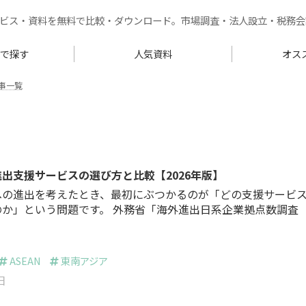
ービス・資料を無料で比較・ダウンロード。市場調査・法人設立・税務会
リで探す
人気資料
オス
事一覧
出支援サービスの選び方と比較【2026年版】
への進出を考えたとき、最初にぶつかるのが「どの支援サービ
です。 外務省「海外進出日系企業拠点数調査（20
1日現在）」によれば、ASEAN主要6カ国（タイ・ベトナム・イン
ガポール・マレーシア・フィリピン）に進出している日系企業
,000拠点にのぼります[1]。さらにJETRO「2025年度 海外進
ASEAN
東南アジア
調査（アジア・オセアニア編）」で…
日