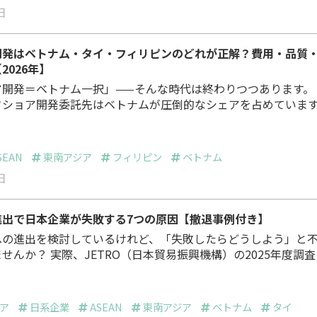
日
開発はベトナム・タイ・フィリピンのどれが正解？費用・品質
2026年】
開発＝ベトナム一択」——そんな時代は終わりつつあります。 日
フショア開発委託先はベトナムが圧倒的なシェアを占めていま
ベトナムの人月単価が年々上昇しており、タイやフィリピンへ
せる動きが加速しています。オフショア開発.comの「オフシ
よれば、ベトナムのシェアは約60%と依然トップですが、2位
SEAN
東南アジア
フィリピン
ベトナム
下の国々への関心も確実に高まっています。 しかし…
日
進出で日本企業が失敗する7つの原因【撤退事例付き】
への進出を検討しているけれど、「失敗したらどうしよう」と
貿易振興機構）の2025年度調査に
外進出日系企業全体（全地域計）で営業利益が「黒字」と回答
。ASEAN主要国別ではインドネシア69.1%、ベトナム67.5%、
.8%、タイ63.3%と国によって差があります。裏を返せば、約3
ア
日系企業
ASEAN
東南アジア
ベトナム
タイ
ではなく、均衡または赤字の状態です。スバル…