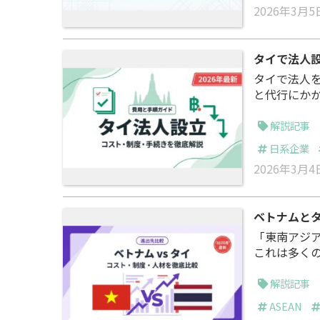
2026年3月5
タイで法人設
タイで法人
と代行にかか
費。資本金
I（タイ投
解説記事
リティー企業
日系企業
金が必要であ
2026年3月4
ベトナムとタ
「東南アジ
これは多くの日本企業が
8.02%を
信 2026
解説記事
（出典：JE
ASEAN