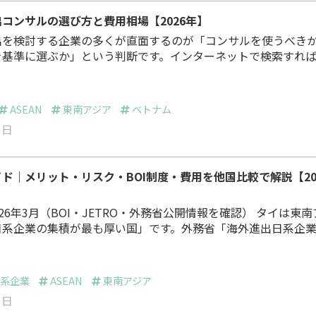
コンサルの選び方と費用相場【2026年】
出を検討する企業の多くが直面するのが「コンサルを使うべき
を基準に選ぶか」という判断です。インターネットで検索すれ
十社見つかりますが、費用感も対応範囲も名称もバラバラで、
ント: コンサルが必要な3つの場面と、
スの判断基準支援タイプ別（総合型・会計税務型・市場調査型・
ASEAN
東南アジア
ベトナム
用相場と特徴コンサル選びで確認…
1日
ド｜メリット・リスク・BOI制度・費用を他国比較で解説【20
26年3月（BOI・JETRO・外務省公開情報を確認） タイは東南アジ
日系企業の集積が最も厚い国」です。外務省「海外進出日系企
024年10月1日現在）」によれば、タイに進出している日系企
3拠点[1]。ベトナム（2,543拠点）の約2.4倍にのぼり、東南ア
タ、ホンダ、パナソニック、キヤノン――大手製
日系企業
ASEAN
東南アジア
0年代から拠点を置き、半世紀以上…
1日