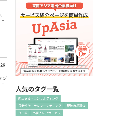
か、
ば支
比較
EO
26
業拠
人気のタグ一覧
業拠
ジア
進出支援・コンサルティング
営業代行・テレマーケティング
現地市場調査
タイ語
外国人紹介サービス