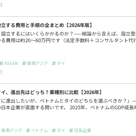
日
立する費用と手順の全まとめ【2026年版】
を設立するにはいくらかかるのか？——結論から言えば、設立登
る費用は約20〜60万円です（法定手数料＋コンサルタント代
・ビザ取得費・年間維持費は別途）。ただし、外資比率や業種、
資委員会）認可の有無によって大きく変わります。なお、外資マ
（外資50%超）では外国人1人あたり最低200万バーツの払込
ASEAN
東南アジア
タイ
り、FBA（外国人事業法）の規制業種では原…
日
イ、進出先はどっち？業種別に比較【2026年】
アに進出したいが、ベトナムとタイのどちらを選ぶべきか？」—
直面する問いです。 2025年、ベトナムのGDP成長率は
記録し、2011年以来の高水準となりました（出典：JETRO ビジ
年1月）。一方、タイは政情不安もあり2.4%の成長にとどまってい
TRO ビジネス短信 2026年2月）。日本経済新聞は、ベトナムの
東南アジア
ベトナム
タイ
日系企業
GDPが2026年にもタイを逆転すると報じています。 …