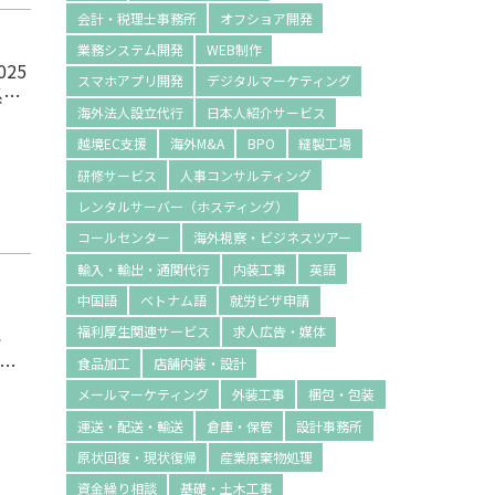
会計・税理士事務所
オフショア開発
業務システム開発
WEB制作
25
スマホアプリ開発
デジタルマーケティング
系企
海外法人設立代行
日本人紹介サービス
トッ
越境EC支援
海外M&A
BPO
縫製工場
けで
研修サービス
人事コンサルティング
レンタルサーバー（ホスティング）
コールセンター
海外視察・ビジネスツアー
輸入・輸出・通関代行
内装工事
英語
中国語
ベトナム語
就労ビザ申請
福利厚生関連サービス
求人広告・媒体
で
度
食品加工
店舗内装・設計
メールマーケティング
外装工事
梱包・包装
の配
運送・配送・輸送
倉庫・保管
設計事務所
原状回復・現状復帰
産業廃棄物処理
資金繰り相談
基礎・土木工事