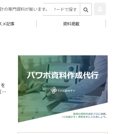
計の専門資料が揃います。
スメ記事
資料掲載
スを
ドネ
拠点
出日