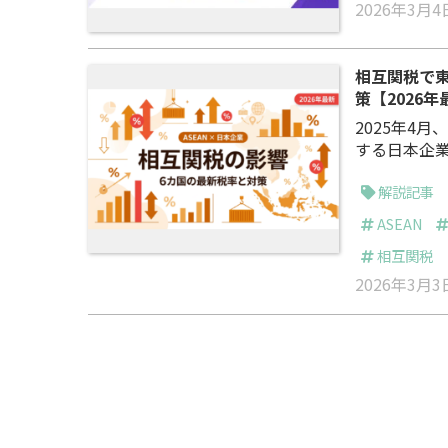
2026年3月4
相互関税で東
策【2026年
2025年4
する日本企業
いう高関税
ました。 しかし、その後の各国と米国の交渉により、税率は大幅に引き下げら
解説記事
れています。
ASEAN
相互関税
2026年3月3