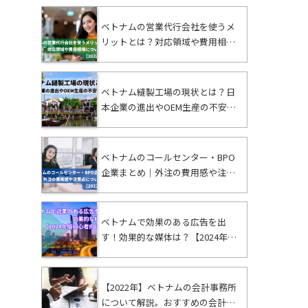
ベトナムの営業代行会社を使うメ
リットとは？対応領域や費用相場
についても解説
ベトナム縫製工場の現状とは？日
本企業の進出やOEM生産の不安を
解消
ベトナムのコールセンター・BPO
企業まとめ｜外注の費用感や注意
点についても解説【2022年最新】
ベトナムで効果のある広告を出
す！効果的な媒体は？【2024年版
初心者向け解説】
【2022年】ベトナムの会計事務所
について解説。おすすめの会計事