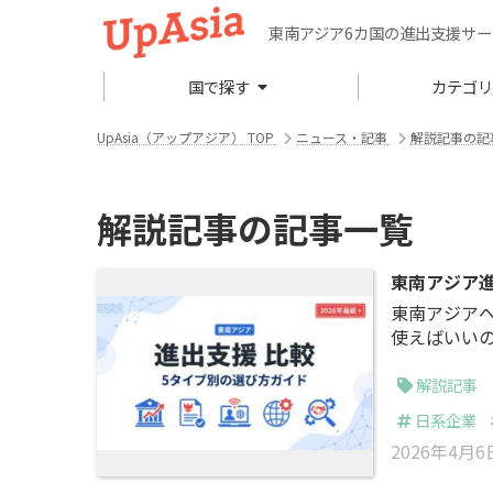
東南アジア6カ国の進出支援サ
国で探す
カテゴ
UpAsia（アップアジア） TOP
ニュース・記事
解説記事の記
解説記事の記事一覧
東南アジア進
東南アジア
使えばいいのか」という問題
24年10月
シア・シン
解説記事
数は合計約15
日系企業
系企業実態
2026年4月6