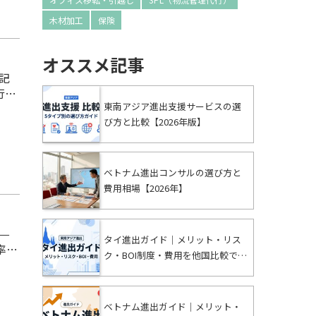
木材加工
保険
オススメ記事
記
行
東南アジア進出支援サービスの選
BO
び方と比較【2026年版】
ジョ
資本
ベトナム進出コンサルの選び方と
費用相場【2026年】
—
タイ進出ガイド｜メリット・リス
ク・BOI制度・費用を他国比較で解
ネス短
説【2026年版】
ます
名目
ベトナム進出ガイド｜メリット・