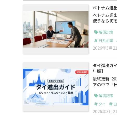
ベトナム進出
ベトナム進
使うなら何
援企業は数
が難しいのが現状です。 この記事のポイ
解説記事
不要なケー
日系企業
R型）の費
2026年3月2
タイ進出ガイ
年版】
最終更新: 20
アの中で「
点数調査（2
点数は6,08
解説記事
でトップを維持しています。 トヨ
タイ
造業が196
2026年3月2