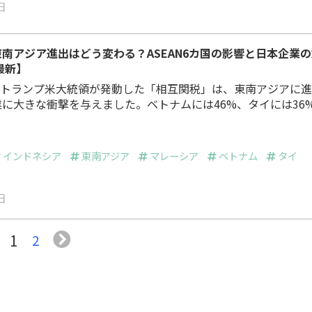
日
南アジア進出はどう変わる？ASEAN6カ国の影響と日本企業の
最新】
月、トランプ米大統領が発動した「相互関税」は、東南アジアに
に大きな衝撃を与えました。ベトナムには46%、タイには36
が課され、「東南アジア進出はもう終わりか」という声すら上
2025年8月の修正後、ベトナムは20%、タイ・インドネシアは
インドネシア
東南アジア
マレーシア
ベトナム
タイ
9%に落ち着きました。 この記事では、ASEAN主要6カ…
日
1
2