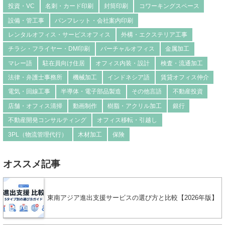
投資・VC
名刺・カード印刷
封筒印刷
コワーキングスペース
設備・管工事
パンフレット・会社案内印刷
レンタルオフィス・サービスオフィス
外構・エクステリア工事
チラシ・フライヤー・DM印刷
バーチャルオフィス
金属加工
マレー語
駐在員向け住居
オフィス内装・設計
検査・流通加工
法律・弁護士事務所
機械加工
インドネシア語
賃貸オフィス仲介
電気・回線工事
半導体・電子部品製造
その他言語
不動産投資
店舗・オフィス清掃
動画制作
樹脂・アクリル加工
銀行
不動産開発コンサルティング
オフィス移転・引越し
3PL（物流管理代行）
木材加工
保険
オススメ記事
東南アジア進出支援サービスの選び方と比較【2026年版】