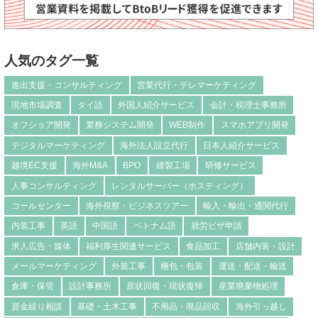
人気のタグ一覧
進出支援・コンサルティング
営業代行・テレマーケティング
現地市場調査
タイ語
外国人紹介サービス
会計・税理士事務所
オフショア開発
業務システム開発
WEB制作
スマホアプリ開発
デジタルマーケティング
海外法人設立代行
日本人紹介サービス
越境EC支援
海外M&A
BPO
縫製工場
研修サービス
人事コンサルティング
レンタルサーバー（ホスティング）
コールセンター
海外視察・ビジネスツアー
輸入・輸出・通関代行
内装工事
英語
中国語
ベトナム語
就労ビザ申請
求人広告・媒体
福利厚生関連サービス
食品加工
店舗内装・設計
メールマーケティング
外装工事
梱包・包装
運送・配送・輸送
倉庫・保管
設計事務所
原状回復・現状復帰
産業廃棄物処理
資金繰り相談
基礎・土木工事
不用品・廃品回収
海外引っ越し