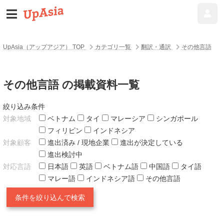
UpAsia（アップアジア） TOP
カテゴリ一覧
翻訳・通訳
その他言語
その他言語 の掲載資料一覧
絞り込み条件
対象地域
ベトナム
タイ
マレーシア
シンガポール
フィリピン
インドネシア
対象顧客
進出済み / 現地企業
進出が決定している
進出検討中
対応言語
日本語
英語
ベトナム語
中国語
タイ語
マレー語
インドネシア語
その他言語
条件を絞り込んで検索