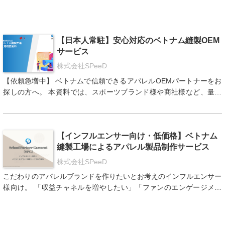
【日本人常駐】安心対応のベトナム縫製OEM
サービス
株式会社SPeeD
【依頼急増中】 ベトナムで信頼できるアパレルOEMパートナーをお
探しの方へ。 本資料では、スポーツブランド様や商社様など、量産
体制を求める法人企業向けに、弊社のOEMサービスの特徴と強みを
ご紹介しています。 弊社は、ベトナム・ホーチミン近郊に自社縫製
工場を構え、日本人スタッフが常駐し、…
【インフルエンサー向け・低価格】ベトナム
縫製工場によるアパレル製品制作サービス
株式会社SPeeD
こだわりのアパレルブランドを作りたいとお考えのインフルエンサー
様向け。 「収益チャネルを増やしたい」「ファンのエンゲージメン
トを高めたい」などお考えのインフルエンサーの方々向けに、オリジ
ナルブランド（Tシャツ・パーカー等アパレル製品）のオーダーメイ
ドサービスを提供し、新たな収益源…