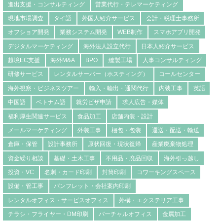
進出支援・コンサルティング
営業代行・テレマーケティング
現地市場調査
タイ語
外国人紹介サービス
会計・税理士事務所
オフショア開発
業務システム開発
WEB制作
スマホアプリ開発
デジタルマーケティング
海外法人設立代行
日本人紹介サービス
越境EC支援
海外M&A
BPO
縫製工場
人事コンサルティング
研修サービス
レンタルサーバー（ホスティング）
コールセンター
海外視察・ビジネスツアー
輸入・輸出・通関代行
内装工事
英語
中国語
ベトナム語
就労ビザ申請
求人広告・媒体
福利厚生関連サービス
食品加工
店舗内装・設計
メールマーケティング
外装工事
梱包・包装
運送・配送・輸送
倉庫・保管
設計事務所
原状回復・現状復帰
産業廃棄物処理
資金繰り相談
基礎・土木工事
不用品・廃品回収
海外引っ越し
投資・VC
名刺・カード印刷
封筒印刷
コワーキングスペース
設備・管工事
パンフレット・会社案内印刷
レンタルオフィス・サービスオフィス
外構・エクステリア工事
チラシ・フライヤー・DM印刷
バーチャルオフィス
金属加工