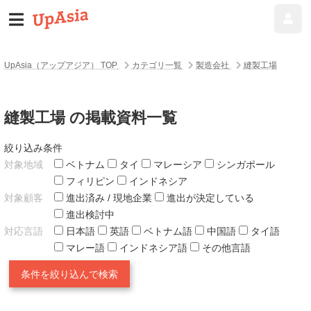
UpAsia（アップアジア） TOP
カテゴリ一覧
製造会社
縫製工場
縫製工場 の掲載資料一覧
絞り込み条件
対象地域
ベトナム
タイ
マレーシア
シンガポール
フィリピン
インドネシア
対象顧客
進出済み / 現地企業
進出が決定している
進出検討中
対応言語
日本語
英語
ベトナム語
中国語
タイ語
マレー語
インドネシア語
その他言語
条件を絞り込んで検索