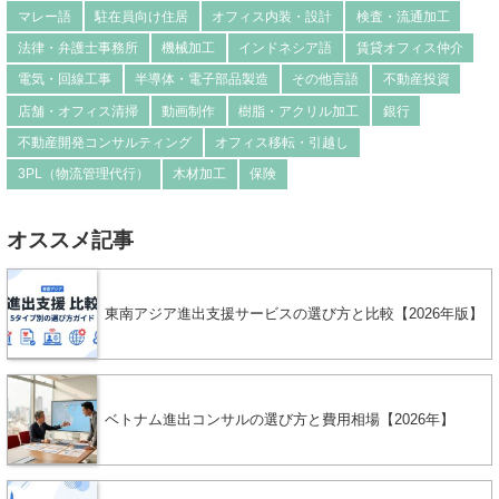
マレー語
駐在員向け住居
オフィス内装・設計
検査・流通加工
法律・弁護士事務所
機械加工
インドネシア語
賃貸オフィス仲介
電気・回線工事
半導体・電子部品製造
その他言語
不動産投資
店舗・オフィス清掃
動画制作
樹脂・アクリル加工
銀行
不動産開発コンサルティング
オフィス移転・引越し
3PL（物流管理代行）
木材加工
保険
オススメ記事
東南アジア進出支援サービスの選び方と比較【2026年版】
ベトナム進出コンサルの選び方と費用相場【2026年】