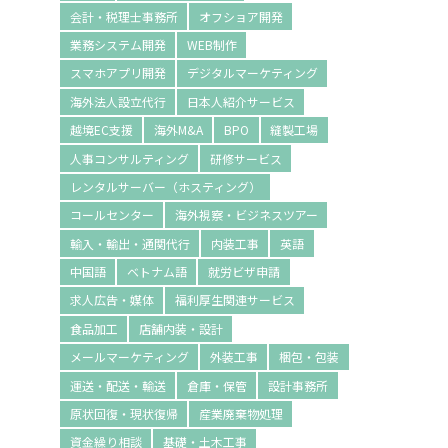
会計・税理士事務所
オフショア開発
業務システム開発
WEB制作
スマホアプリ開発
デジタルマーケティング
海外法人設立代行
日本人紹介サービス
越境EC支援
海外M&A
BPO
縫製工場
人事コンサルティング
研修サービス
レンタルサーバー（ホスティング）
コールセンター
海外視察・ビジネスツアー
輸入・輸出・通関代行
内装工事
英語
中国語
ベトナム語
就労ビザ申請
求人広告・媒体
福利厚生関連サービス
食品加工
店舗内装・設計
メールマーケティング
外装工事
梱包・包装
運送・配送・輸送
倉庫・保管
設計事務所
原状回復・現状復帰
産業廃棄物処理
資金繰り相談
基礎・土木工事