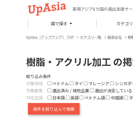
東南アジア6カ国の進出支援サ
国で探す
カテゴ
UpAsia（アップアジア） TOP
カテゴリ一覧
製造会社
樹
樹脂・アクリル加工 の
絞り込み条件
対象地域
ベトナム
タイ
マレーシア
シンガポ
対象顧客
進出済み / 現地企業
進出が決定している
対応言語
日本語
英語
ベトナム語
中国語
タ
条件を絞り込んで検索