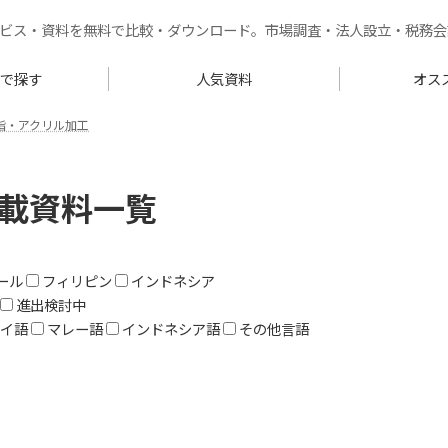
ービス・資料を無料で比較・ダウンロード。市場調査・法人設立・税務会
リで探す
人気資料
オス
脂・アクリル加工
掲載資料一覧
ール
フィリピン
インドネシア
進出検討中
イ語
マレー語
インドネシア語
その他言語