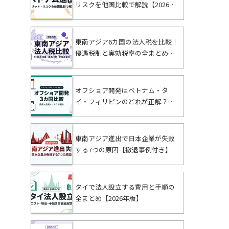
リスクを他国比較で解説【2026年
版】
東南アジア6カ国の法人税を比較｜
優遇税制と実効税率の全まとめ【2
026年版】
オフショア開発はベトナム・タ
イ・フィリピンのどれが正解？費
用・品質・リスクで比較【2026
年】
東南アジア進出で日本企業が失敗
する7つの原因【撤退事例付き】
タイで法人設立する費用と手順の
全まとめ【2026年版】