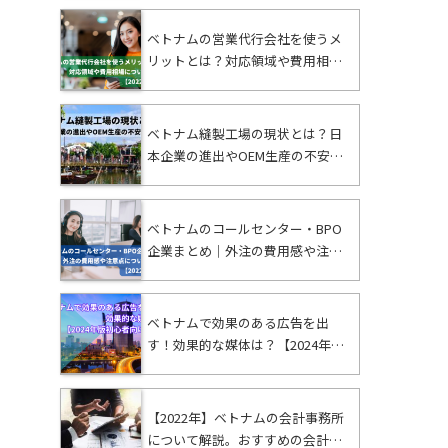
ベトナムの営業代行会社を使うメ
リットとは？対応領域や費用相場
についても解説
ベトナム縫製工場の現状とは？日
本企業の進出やOEM生産の不安を
解消
ベトナムのコールセンター・BPO
企業まとめ｜外注の費用感や注意
点についても解説【2022年最新】
ベトナムで効果のある広告を出
す！効果的な媒体は？【2024年版
初心者向け解説】
【2022年】ベトナムの会計事務所
について解説。おすすめの会計事