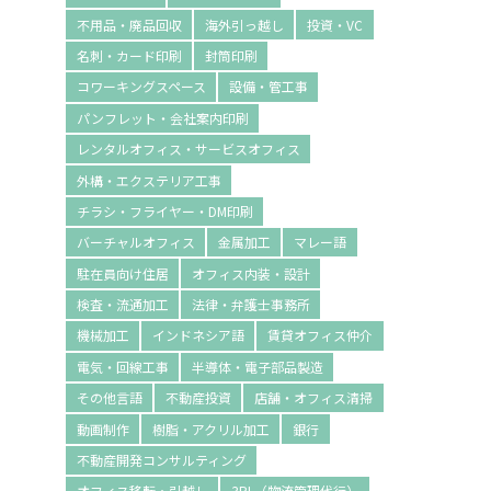
不用品・廃品回収
海外引っ越し
投資・VC
名刺・カード印刷
封筒印刷
コワーキングスペース
設備・管工事
パンフレット・会社案内印刷
レンタルオフィス・サービスオフィス
外構・エクステリア工事
チラシ・フライヤー・DM印刷
バーチャルオフィス
金属加工
マレー語
駐在員向け住居
オフィス内装・設計
検査・流通加工
法律・弁護士事務所
機械加工
インドネシア語
賃貸オフィス仲介
電気・回線工事
半導体・電子部品製造
その他言語
不動産投資
店舗・オフィス清掃
動画制作
樹脂・アクリル加工
銀行
不動産開発コンサルティング
オフィス移転・引越し
3PL（物流管理代行）