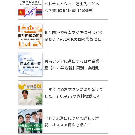
ベトナムとタイ、進出先はどっ
ち？業種別に比較【2026年】
相互関税で東南アジア進出はどう
変わる？ASEAN6カ国の影響と日本
企業の対策【2026年最新】
東南アジアに進出する日本企業一
覧【2026年最新】国別・業種別ま
とめ
「すぐに通常プランに切り替えま
した。」UpAsiaの資料掲載により
ビジネスが大きく変わった – Panda
Test運営者に聞く成果と挑戦
ベトナム進出について詳しく解
説。オススメ資料も紹介！