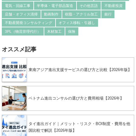
電気・回線工事
半導体・電子部品製造
その他言語
不動産投資
店舗・オフィス清掃
動画制作
樹脂・アクリル加工
銀行
不動産開発コンサルティング
オフィス移転・引越し
3PL（物流管理代行）
木材加工
保険
オススメ記事
東南アジア進出支援サービスの選び方と比較【2026年版】
ベトナム進出コンサルの選び方と費用相場【2026年】
タイ進出ガイド｜メリット・リスク・BOI制度・費用を他
国比較で解説【2026年版】